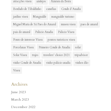
atracções viseu
azulejos
Azurara da Beira
Bordado de Tibaldinho
camélias
Conde d´Anadia
jardins viseu
Mangualde
mangualde turismo
Miguel Maria de Sá Paes do Amaral
museu viseu
paes de amaral
pais do amaral
Palácio Anadia
Palácio Viseu
Ponto de interesse Viseu
pontos turisticos viseu
Porcelanas Viseu
Primeiro Conde de Anadia
solar
Solar Viseu
trajes
travelers' choice 2021
tripadvisor
vinho Conde de Anadia
vinho palácio anadia
vinhos dão
Viseu
Archives
June 2023
March 2023
December 2022