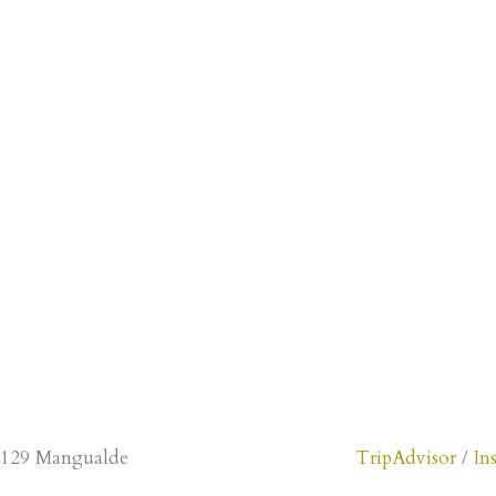
RESERVE AGORA
-129 Mangualde
TripAdvisor
/
In