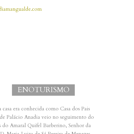
adiamangualde.com
ENOTURISMO
a casa era conhecida como Casa dos Pais
de Palácio Anadia veio no seguimento do
 do Amaral Quifel Barberino, Senhor da
. Maria Luiza de Sá Pereira de Menezes