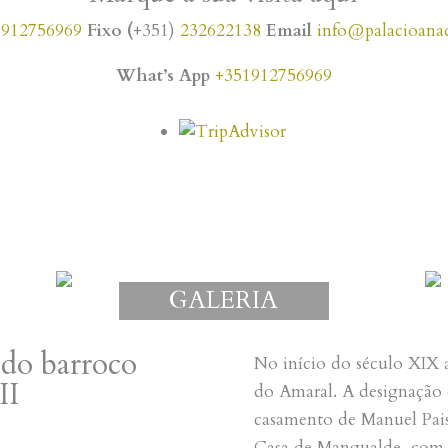
)
912756969
Fixo (
+351)
232622138
Email
info@palacioan
What’s App
+351912756969
GALERIA
do barroco
No início do século XIX 
II
do Amaral. A designação 
casamento de Manuel Pais
Casa de Mangualde, com D