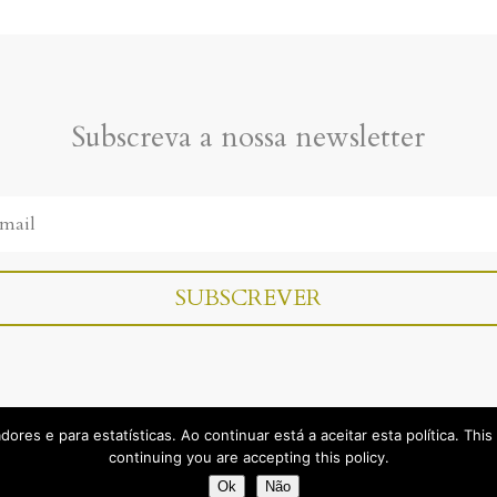
Subscreva a nossa newsletter
adores e para estatísticas. Ao continuar está a aceitar esta política. Thi
Home
Reservas
Contactos
Como chegar
Créditos
continuing you are accepting this policy.
Ok
Não