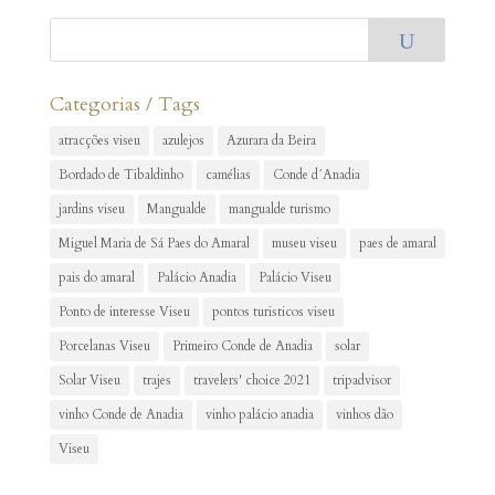
U
Categorias / Tags
atracções viseu
azulejos
Azurara da Beira
Bordado de Tibaldinho
camélias
Conde d´Anadia
jardins viseu
Mangualde
mangualde turismo
Miguel Maria de Sá Paes do Amaral
museu viseu
paes de amaral
pais do amaral
Palácio Anadia
Palácio Viseu
Ponto de interesse Viseu
pontos turisticos viseu
Porcelanas Viseu
Primeiro Conde de Anadia
solar
Solar Viseu
trajes
travelers' choice 2021
tripadvisor
vinho Conde de Anadia
vinho palácio anadia
vinhos dão
Viseu