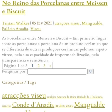
No Reino das Porcelanas entre Meissen
e Biscuit
Tristan Walker
|
05 fev 2021
|
atrações viseu
,
Mangualde
,
Palácio Anadia
,
Viseu
As Porcelanas entre Meissen e Biscuit – Em primeiro lugar
sobre as porcelanas: a porcelana é um produto cerâmico que
se diferencia de outras produções cerâmicas pelo seu aspeto
vítreo, pela sua capacidade de impermeabilização, pela
transparência e resistência....
Página 1 de 3
1
2
3
»
Pesquisar por:
U
Categorias / Tags
atracções viseu
azulejos
Azurara da Beira
Bordado de Tibaldinho
Mangualde
Conde d´Anadia
jardins viseu
camélias