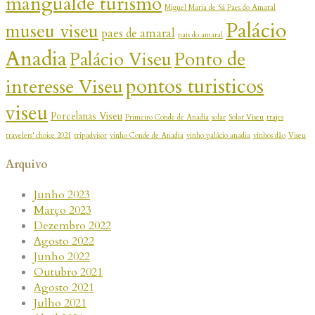
mangualde turismo
Miguel Maria de Sá Paes do Amaral
Palácio
museu viseu
paes de amaral
pais do amaral
Anadia
Palácio Viseu
Ponto de
pontos turisticos
interesse Viseu
viseu
Porcelanas Viseu
Primeiro Conde de Anadia
solar
Solar Viseu
trajes
travelers' choice 2021
tripadvisor
vinho Conde de Anadia
vinho palácio anadia
vinhos dão
Viseu
Arquivo
Junho 2023
Março 2023
Dezembro 2022
Agosto 2022
Junho 2022
Outubro 2021
Agosto 2021
Julho 2021