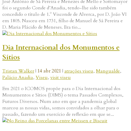
José António de Sá Pereira e Menezes de Mello e Sottomayor
foi o segundo Conde d’Anadia, tendo-lhe sido também
concedido o título de 1.º Visconde de Alverca, por D. João VI
em 1805. Nasceu em 1731, filho de Manuel de Sá Pereira e
D. Maria Plácido de Meneses. Era tio...
Dia Internacional dos Monumentos e
Sítios
Tristan Walker
|
14 abr 2021
|
atrações viseu
,
Mangualde
,
Palácio Anadia
,
Viseu
,
visit viseu
Em 2021 o ICOMOS propõe para o Dia Internacional dos
Monumentos e Sítios (DIMS) o tema Passados Complexos,
Futuros Diversos. Num ano em que a pandemia global
marcou as nossas vidas, somos convidados a olhar para o
passado, fazendo um exercício de reflexão em que se...