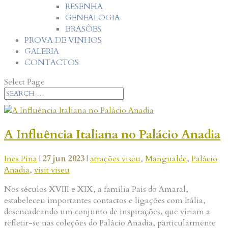
RESENHA
GENEALOGIA
BRASÕES
PROVA DE VINHOS
GALERIA
CONTACTOS
Select Page
A Influência Italiana no Palácio Anadia
Ines Pina
|
27 jun 2023
|
atrações viseu
,
Mangualde
,
Palácio
Anadia
,
visit viseu
Nos séculos XVIII e XIX, a família Pais do Amaral,
estabeleceu importantes contactos e ligações com Itália,
desencadeando um conjunto de inspirações, que viriam a
refletir-se nas coleções do Palácio Anadia, particularmente